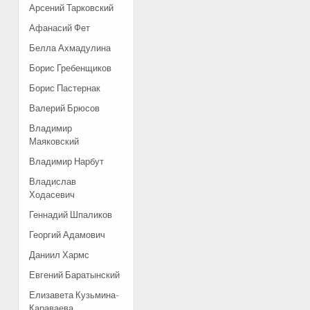
Арсений Тарковский
Афанасий Фет
Белла Ахмадулина
Борис Гребенщиков
Борис Пастернак
Валерий Брюсов
Владимир
Маяковский
Владимир Нарбут
Владислав
Ходасевич
Геннадий Шпаликов
Георгий Адамович
Даниил Хармс
Евгений Баратынский
Елизавета Кузьмина-
Караваева