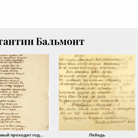
тантин Бальмонт
ный проходит год…
Лебедь