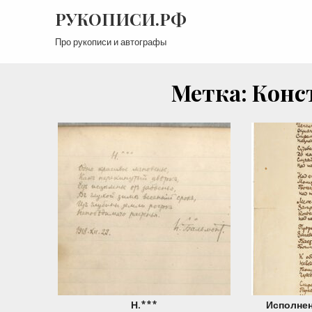
Перейти
РУКОПИСИ.РФ
к
содержимому
Про рукописи и автографы
Метка:
Конс
Н.***
Исполнен